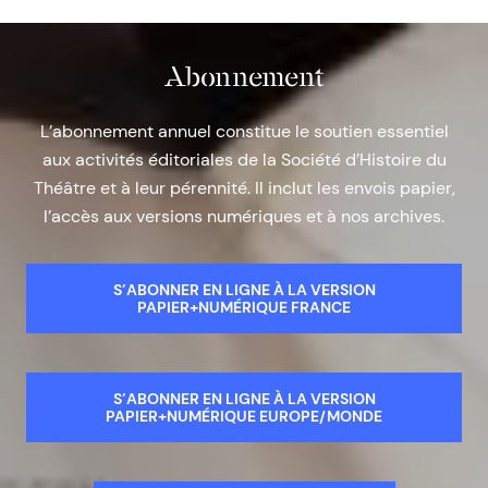
Abonnement
L’abonnement annuel constitue le soutien essentiel
aux activités éditoriales de la Société d’Histoire du
Théâtre et à leur pérennité. Il inclut les envois papier,
l’accès aux versions numériques et à nos archives.
S’ABONNER EN LIGNE À LA VERSION
PAPIER+NUMÉRIQUE FRANCE
S’ABONNER EN LIGNE À LA VERSION
PAPIER+NUMÉRIQUE EUROPE/MONDE