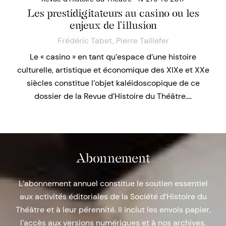
Les prestidigitateurs au casino ou les
enjeux de l’illusion
Frédéric Tabet
,
Pierre Taillefer
Le « casino » en tant qu’espace d’une histoire
culturelle, artistique et économique des XIXe et XXe
siècles constitue l’objet kaléidoscopique de ce
dossier de la Revue d’Histoire du Théâtre.…
Abonnement
L’abonnement annuel constitue le soutien essentiel
aux activités éditoriales de la Société d’Histoire du
Théâtre et à leur pérennité. Il inclut les envois papier,
l’accès aux versions numériques et à nos archives.