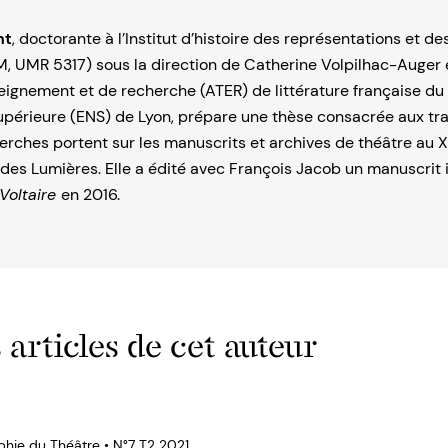
nt
, doctorante à l’Institut d’histoire des représentations et de
M, UMR 5317) sous la direction de Catherine Volpilhac-Auger 
ignement et de recherche (ATER) de littérature française du 
supérieure (ENS) de Lyon, prépare une thèse consacrée aux tr
herches portent sur les manuscrits et archives de théâtre au X
des Lumières. Elle a édité avec François Jacob un manuscrit 
Voltaire
en 2016.
 articles de cet auteur
phie du Théâtre • N°7 T2 2021