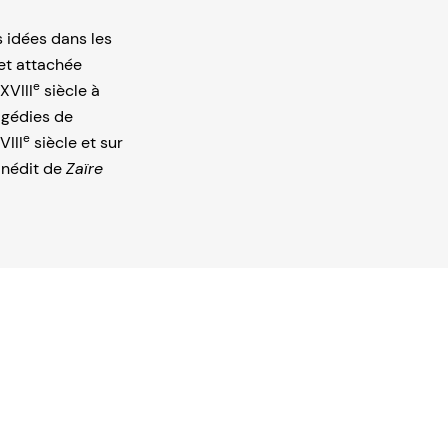
s idées dans les
et attachée
e
XVIII
siècle à
agédies de
e
VIII
siècle et sur
inédit de
Zaïre