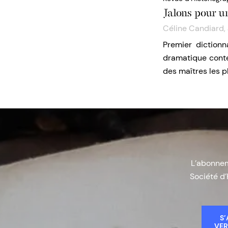
Jalons pour u
Céline Candiard
,
Premier dictionn
dramatique conten
des maîtres les p
L’abonneme
Société d’
S’
VER