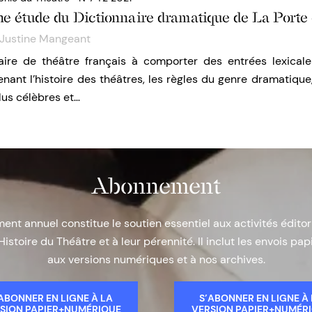
ne étude du Dictionnaire dramatique de La Porte
Justine Mangeant
aire de théâtre français à comporter des entrées lexicales
ant l’histoire des théâtres, les règles du genre dramatique
lus célèbres et…
Abonnement
nt annuel constitue le soutien essentiel aux activités éditor
Histoire du Théâtre et à leur pérennité. Il inclut les envois papi
aux versions numériques et à nos archives.
ABONNER EN LIGNE À LA
S’ABONNER EN LIGNE À
SION PAPIER+NUMÉRIQUE
VERSION PAPIER+NUMÉR