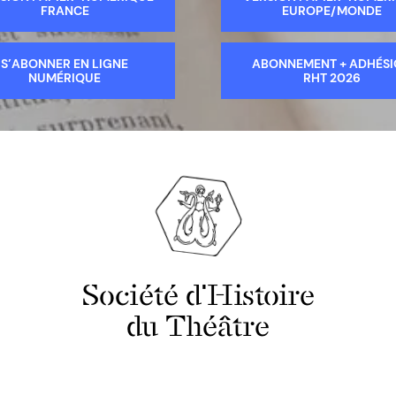
FRANCE
EUROPE/MONDE
S’ABONNER EN LIGNE
ABONNEMENT + ADHÉS
NUMÉRIQUE
RHT 2026
Société d'Histoire
du Théâtre