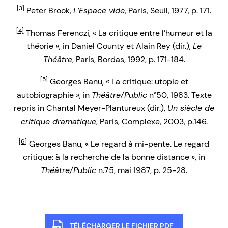
[3]
Peter Brook,
L’Espace vide
, Paris, Seuil, 1977, p. 171.
[4]
Thomas Ferenczi, « La critique entre l’humeur et la
théorie », in Daniel County et Alain Rey (dir.),
Le
Théâtre
, Paris, Bordas, 1992, p. 171-184.
[5]
Georges Banu, « La critique: utopie et
autobiographie », in
Théâtre/Public
n°50, 1983. Texte
repris in Chantal Meyer-Plantureux (dir.),
Un siècle de
critique dramatique
, Paris, Complexe, 2003, p.146.
[6]
Georges Banu, « Le regard à mi-pente. Le regard
critique: à la recherche de la bonne distance », in
Théâtre/Public
n.75, mai 1987, p. 25-28.
TÉLÉCHARGER LE FICHIER PDF