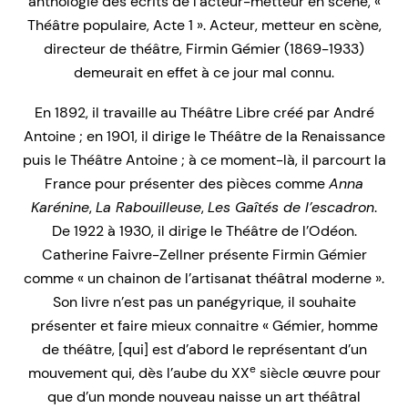
anthologie des écrits de l’acteur-metteur en scène, «
Théâtre populaire, Acte 1 ». Acteur, metteur en scène,
directeur de théâtre, Firmin Gémier (1869-1933)
demeurait en effet à ce jour mal connu.
En 1892, il travaille au Théâtre Libre créé par André
Antoine ; en 1901, il dirige le Théâtre de la Renaissance
puis le Théâtre Antoine ; à ce moment-là, il parcourt la
France pour présenter des pièces comme
Anna
Karénine
,
La Rabouilleuse
,
Les Gaîtés de l’escadron
.
De 1922 à 1930, il dirige le Théâtre de l’Odéon.
Catherine Faivre-Zellner présente Firmin Gémier
comme « un chainon de l’artisanat théâtral moderne ».
Son livre n’est pas un panégyrique, il souhaite
présenter et faire mieux connaitre « Gémier, homme
de théâtre, [qui] est d’abord le représentant d’un
e
mouvement qui, dès l’aube du XX
siècle œuvre pour
que d’un monde nouveau naisse un art théâtral