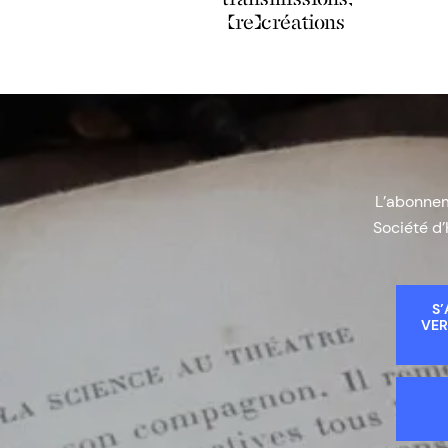
(re)créations
L’abonneme
Société d’
S’
VER