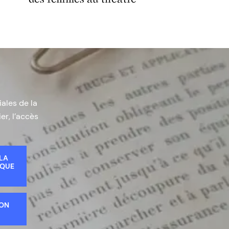
iales de la
er, l’accès
 LA
IQUE
ION