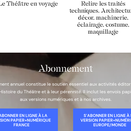
Le Théâtre en voyage
Relire les traités
techniques. Architectu
décor, machinerie,
éclairage, costume,
maquillage
Abonnement
nt annuel constitue le soutien essentiel aux activités éditor
Histoire du Théâtre et à leur pérennité. Il inclut les envois papi
aux versions numériques et à nos archives.
ABONNER EN LIGNE À LA
S’ABONNER EN LIGNE À
SION PAPIER+NUMÉRIQUE
VERSION PAPIER+NUMÉR
FRANCE
EUROPE/MONDE