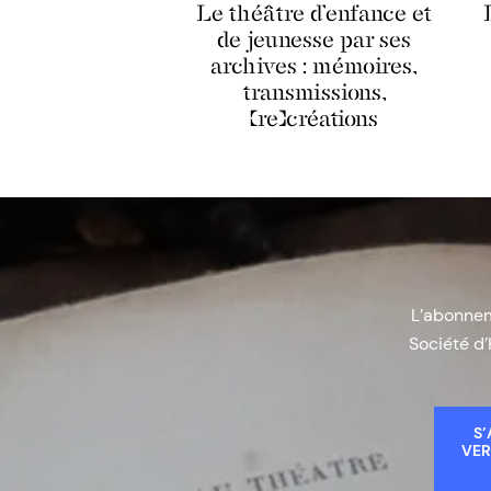
Le théâtre d’enfance et
de jeunesse par ses
archives : mémoires,
transmissions,
(re)créations
L’abonneme
Société d’
S’
VER