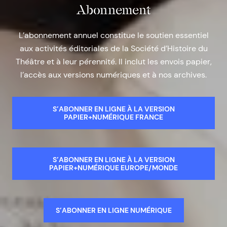
Abonnement
L’abonnement annuel constitue le soutien essentiel
aux activités éditoriales de la Société d’Histoire du
Théâtre et à leur pérennité. Il inclut les envois papier,
l’accès aux versions numériques et à nos archives.
S’ABONNER EN LIGNE À LA VERSION
PAPIER+NUMÉRIQUE FRANCE
S’ABONNER EN LIGNE À LA VERSION
PAPIER+NUMÉRIQUE EUROPE/MONDE
S’ABONNER EN LIGNE NUMÉRIQUE