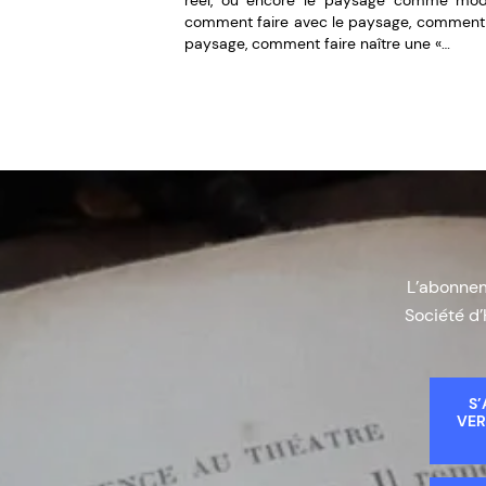
réel, ou encore le paysage comme mod
comment faire avec le paysage, comment 
paysage, comment faire naître une «…
L’abonneme
Société d’
S’
VER