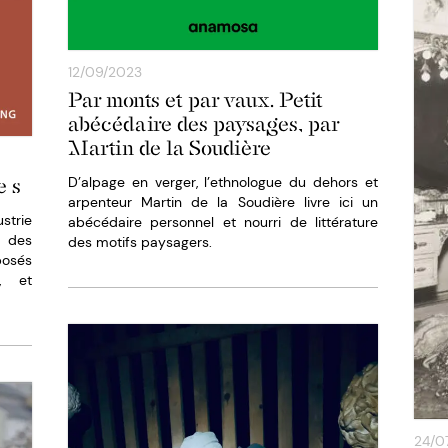
12/09/2023
Par monts et par vaux. Petit
abécédaire des paysages, par
Martin de la Soudière
D’alpage en verger, l’ethnologue du dehors et
e s
arpenteur Martin de la Soudière livre ici un
strie
abécédaire personnel et nourri de littérature
à des
des motifs paysagers.
osés
s, et
24/0