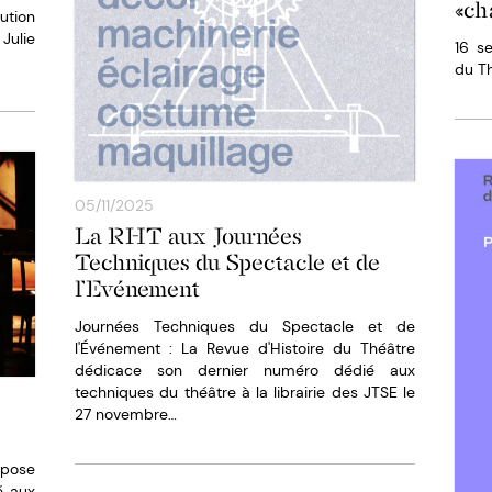
«ch
ution
Julie
16 s
du Th
05/11/2025
La RHT aux Journées
Techniques du Spectacle et de
l’Evénement
Journées Techniques du Spectacle et de
l'Événement : La Revue d'Histoire du Théâtre
dédicace son dernier numéro dédié aux
techniques du théâtre à la librairie des JTSE le
27 novembre…
opose
é aux