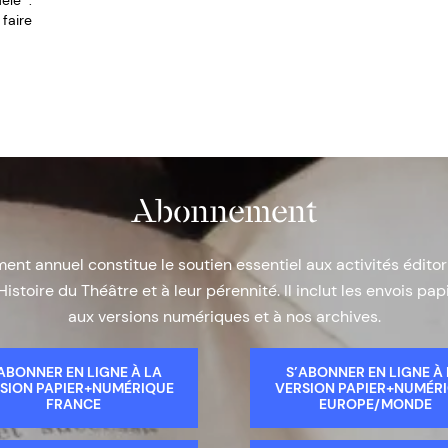
èle :
faire
Abonnement
nt annuel constitue le soutien essentiel aux activités éditor
Histoire du Théâtre et à leur pérennité. Il inclut les envois papi
aux versions numériques et à nos archives.
ABONNER EN LIGNE À LA
S’ABONNER EN LIGNE À
SION PAPIER+NUMÉRIQUE
VERSION PAPIER+NUMÉR
FRANCE
EUROPE/MONDE