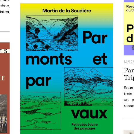
cène,
stes,
14/12
Paro
Tri
Sous 
trois
un p
rass