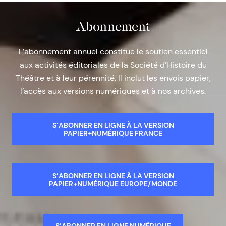
Abonnement
L’abonnement annuel constitue le soutien essentiel
aux activités éditoriales de la Société d’Histoire du
Théâtre et à leur pérennité. Il inclut les envois papier,
l’accès aux versions numériques et à nos archives.
S’ABONNER EN LIGNE À LA VERSION
PAPIER+NUMÉRIQUE FRANCE
S’ABONNER EN LIGNE À LA VERSION
PAPIER+NUMÉRIQUE EUROPE/MONDE