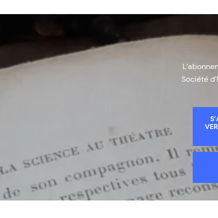
L’abonneme
Société d’
S’
VER