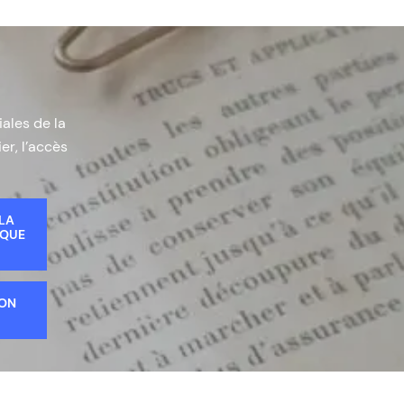
iales de la
er, l’accès
 LA
IQUE
ION