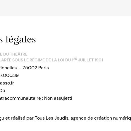
 légales
RE DU THÉÂTRE
ER
ARÉE SOUS LE RÉGIME DE LA LOI DU 1
JUILLET 1901
Richelieu – 75002 Paris
17.000.39
asso.fr
 05
tracommunautaire : Non assujetti
çu et réalisé par
Tous Les Jeudis
, agence de création numériq