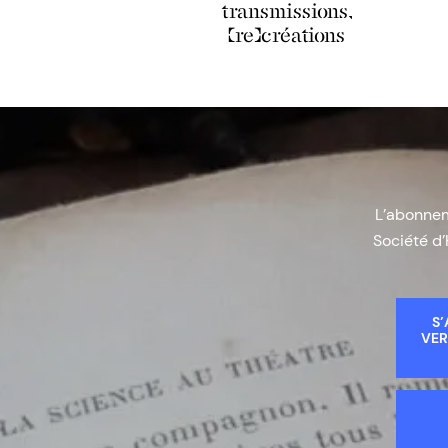
transmissions,
(re)créations
L’abonneme
Société d’
S’
VER