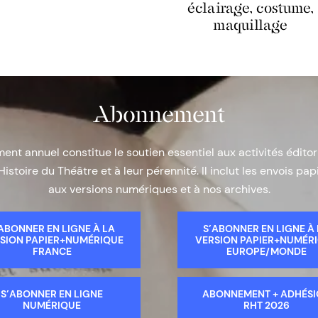
éclairage, costume,
maquillage
Abonnement
nt annuel constitue le soutien essentiel aux activités éditor
Histoire du Théâtre et à leur pérennité. Il inclut les envois papi
aux versions numériques et à nos archives.
ABONNER EN LIGNE À LA
S’ABONNER EN LIGNE À
SION PAPIER+NUMÉRIQUE
VERSION PAPIER+NUMÉR
FRANCE
EUROPE/MONDE
S’ABONNER EN LIGNE
ABONNEMENT + ADHÉS
NUMÉRIQUE
RHT 2026