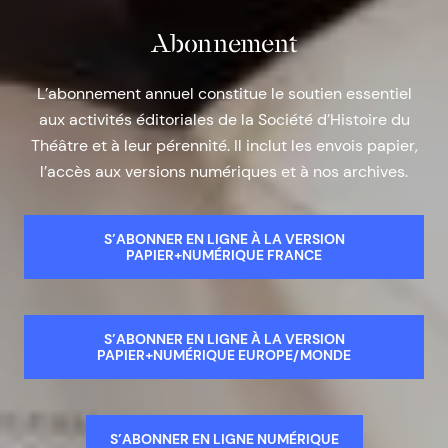
Abonnement
L’abonnement annuel constitue le soutien essentiel
aux activités éditoriales de la Société d’Histoire du
Théâtre et à leur pérennité. Il inclut les envois papier,
l’accès aux versions numériques et à nos archives.
S’ABONNER EN LIGNE À LA VERSION
PAPIER+NUMÉRIQUE FRANCE
S’ABONNER EN LIGNE À LA VERSION
PAPIER+NUMÉRIQUE EUROPE/MONDE
S’ABONNER EN LIGNE NUMÉRIQUE