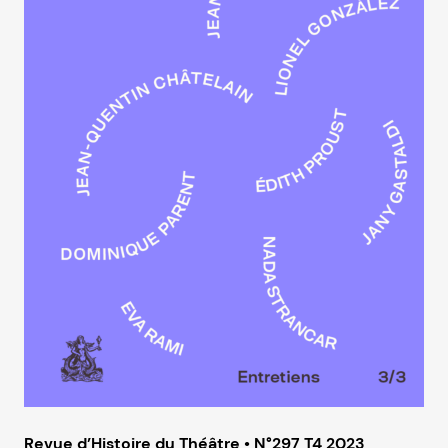
Revue d’Histoire du Théâtre • N°297 T4 2023