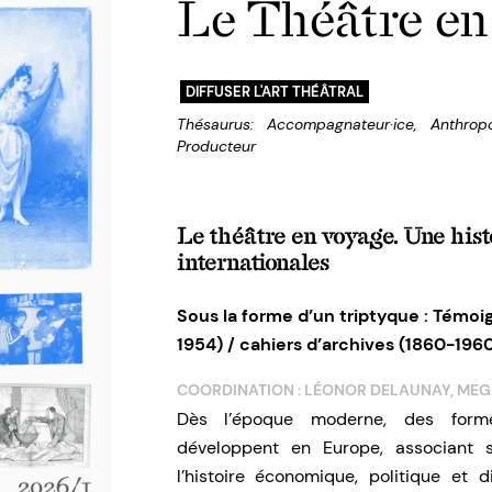
Le Théâtre en
DIFFUSER L'ART THÉÂTRAL
Thésaurus:
Accompagnateur·ice
,
Anthropo
Producteur
Le théâtre en voyage. Une hist
internationales
Sous la forme d’un triptyque : Témoi
1954) / cahiers d’archives (1860-1960
COORDINATION : LÉONOR DELAUNAY, MEG
Dès l’époque moderne, des formes
développent en Europe, associant s
l’histoire économique, politique et 