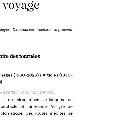
 voyage
logie
,
Directeur.ice
,
Histoire
,
Impresario
,
oire des tournées
gnages (1960-2026) / Articles (1830-
)
AN ESTELA, JEAN-CLAUDE YON
 de circulations artistiques se
pectacle et itinérance. Au gré de
diplomatique, des routes inédites se