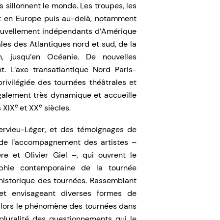
s sillonnent le monde. Les troupes, les
ent en Europe puis au-delà, notamment
nouvellement indépendants d’Amérique
les des Atlantiques nord et sud, de la
, jusqu’en Océanie. De nouvelles
t. L’axe transatlantique Nord Paris-
ivilégiée des tournées théâtrales et
également très dynamique et accueille
e
e
 XIX
et XX
siècles.
ervieu-Léger, et des témoignages de
t de l’accompagnement des artistes –
 et Olivier Giel –, qui ouvrent le
phie contemporaine de la tournée
il historique des tournées. Rassemblant
 et envisageant diverses formes de
lors le phénomène des tournées dans
pluralité des questionnements qui le