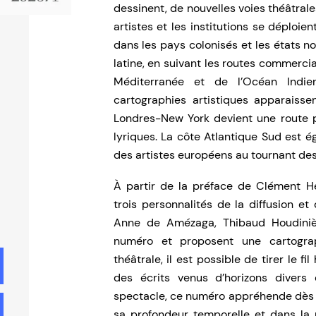
dessinent, de nouvelles voies théâtrale
artistes et les institutions se déploi
dans les pays colonisés et les états 
latine, en suivant les routes commercia
Méditerranée et de l’Océan Indien
cartographies artistiques apparaissen
Londres-New York devient une route pr
lyriques. La côte Atlantique Sud est 
des artistes européens au tournant des
À partir de la préface de Clément H
trois personnalités de la diffusion e
Anne de Amézaga, Thibaud Houdinière
numéro et proposent une cartogra
théâtrale, il est possible de tirer le f
des écrits venus d’horizons divers
spectacle, ce numéro appréhende dès 
sa profondeur temporelle et dans la 