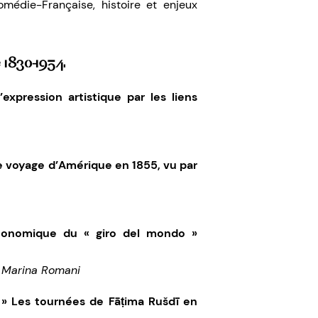
édie-Française, histoire et enjeux
e 1830-1954
’expression artistique par les liens
e voyage d’Amérique en 1855, vu par
conomique du « giro del mondo »
, Marina Romani
 Les tournées de Fāṭima Rušdī en