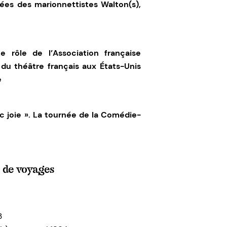
nées des marionnetti
stes
Walton
(s),
e rôle de l’Association française
 du théâtre français aux États-Unis
e
ec joie ». La tournée de la Comédie-
s de voyages
3