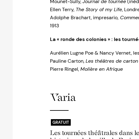
Mounet-Sully,
Journal de tournée
(inéd
Ellen Terry,
The Story of my Life
, Londr
Adolphe Brachart, impresario,
Comment
1913
La « ronde des colonies » : les tourn
Aurélien Lugne Poe & Nancy Vernet, les
Pauline Carton,
Les théâtres de carton
Pierre Ringel,
Molière en Afrique
Varia
GRATUIT
Les tournées théâtrales dans le