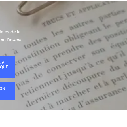
iales de la
er, l’accès
 LA
IQUE
ION