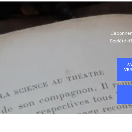
L’abonneme
Société d’
S’
VER