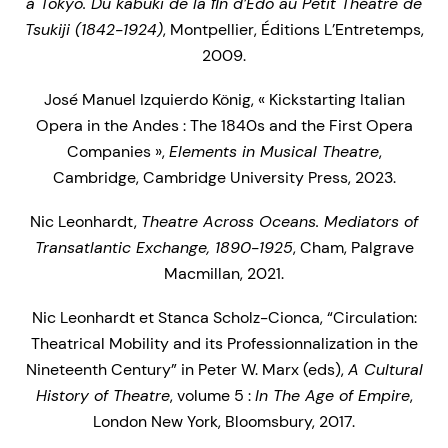
à Tokyo. Du kabuki de la ﬁn d’Edo au Petit Théâtre de
Tsukiji (1842-1924)
, Montpellier, Éditions L’Entretemps,
2009.
José Manuel Izquierdo König, « Kickstarting Italian
Opera in the Andes : The 1840s and the First Opera
Companies »,
Elements in Musical Theatre
,
Cambridge, Cambridge University Press, 2023.
Nic Leonhardt,
Theatre Across Oceans. Mediators of
Transatlantic Exchange, 1890-1925
, Cham, Palgrave
Macmillan, 2021.
Nic Leonhardt et Stanca Scholz-Cionca, “Circulation:
Theatrical Mobility and its Professionnalization in the
Nineteenth Century” in Peter W. Marx (eds),
A Cultural
History of Theatre
, volume 5 :
In The Age of Empire
,
London New York, Bloomsbury, 2017.