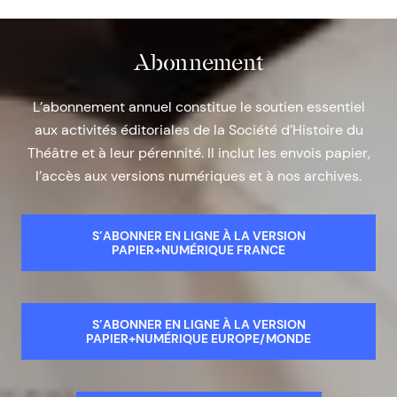
Abonnement
L’abonnement annuel constitue le soutien essentiel
aux activités éditoriales de la Société d’Histoire du
Théâtre et à leur pérennité. Il inclut les envois papier,
l’accès aux versions numériques et à nos archives.
S’ABONNER EN LIGNE À LA VERSION
PAPIER+NUMÉRIQUE FRANCE
S’ABONNER EN LIGNE À LA VERSION
PAPIER+NUMÉRIQUE EUROPE/MONDE