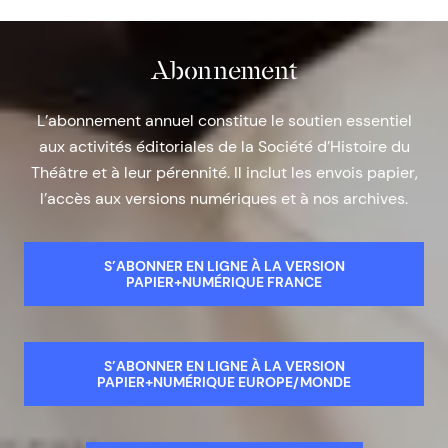
Abonnement
L’abonnement annuel constitue le soutien essentiel
aux activités éditoriales de la Société d’Histoire du
Théâtre et à leur pérennité. Il inclut les envois papier,
l’accès aux versions numériques et à nos archives.
S’ABONNER EN LIGNE À LA VERSION
PAPIER+NUMÉRIQUE FRANCE
S’ABONNER EN LIGNE À LA VERSION
PAPIER+NUMÉRIQUE EUROPE/MONDE