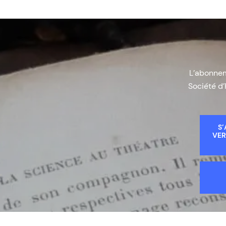
L’abonneme
Société d’
S’
VER