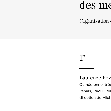
des me
Organisation o
F
Laurence Fév
Comédienne très
Renais, Raoul Ru
direction de Mich