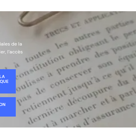
iales de la
er, l’accès
 LA
IQUE
ION