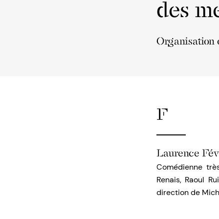
des me
Organisation o
F
Laurence Fév
Comédienne très
Renais, Raoul Ru
direction de Mich