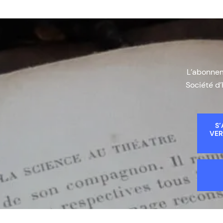
L’abonneme
Société d’
S’
VER