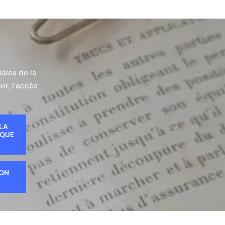
iales de la
er, l’accès
 LA
IQUE
ION