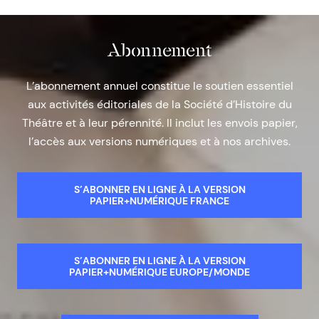
Abonnement
L’abonnement annuel constitue le soutien essentiel
aux activités éditoriales de la Société d’Histoire du
Théâtre et à leur pérennité. Il inclut les envois papier,
l’accès aux versions numériques et à nos archives.
S’ABONNER EN LIGNE À LA VERSION
PAPIER+NUMÉRIQUE FRANCE
S’ABONNER EN LIGNE À LA VERSION
PAPIER+NUMÉRIQUE EUROPE/MONDE