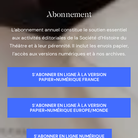
Abonnement
L’abonnement annuel constitue le soutien essentiel
aux activités éditoriales de la Société d’Histoire du
Théâtre et à leur pérennité. Il inclut les envois papier,
l’accès aux versions numériques et à nos archives.
S’ABONNER EN LIGNE À LA VERSION
PAPIER+NUMÉRIQUE FRANCE
S’ABONNER EN LIGNE À LA VERSION
PAPIER+NUMÉRIQUE EUROPE/MONDE
S’ABONNER EN LIGNE NUMÉRIQUE