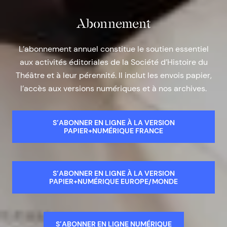
Abonnement
L’abonnement annuel constitue le soutien essentiel
aux activités éditoriales de la Société d’Histoire du
Théâtre et à leur pérennité. Il inclut les envois papier,
l’accès aux versions numériques et à nos archives.
S’ABONNER EN LIGNE À LA VERSION
PAPIER+NUMÉRIQUE FRANCE
S’ABONNER EN LIGNE À LA VERSION
PAPIER+NUMÉRIQUE EUROPE/MONDE
S’ABONNER EN LIGNE NUMÉRIQUE