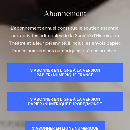
Abonnement
L’abonnement annuel constitue le soutien essentiel
aux activités éditoriales de la Société d’Histoire du
Théâtre et à leur pérennité. Il inclut les envois papier,
l’accès aux versions numériques et à nos archives.
S’ABONNER EN LIGNE À LA VERSION
PAPIER+NUMÉRIQUE FRANCE
S’ABONNER EN LIGNE À LA VERSION
PAPIER+NUMÉRIQUE EUROPE/MONDE
S’ABONNER EN LIGNE NUMÉRIQUE