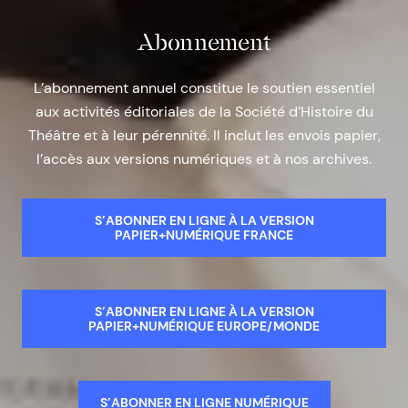
Abonnement
L’abonnement annuel constitue le soutien essentiel
aux activités éditoriales de la Société d’Histoire du
Théâtre et à leur pérennité. Il inclut les envois papier,
l’accès aux versions numériques et à nos archives.
S’ABONNER EN LIGNE À LA VERSION
PAPIER+NUMÉRIQUE FRANCE
S’ABONNER EN LIGNE À LA VERSION
PAPIER+NUMÉRIQUE EUROPE/MONDE
S’ABONNER EN LIGNE NUMÉRIQUE