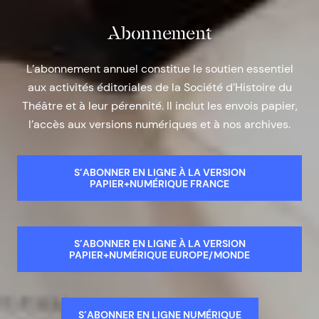
Abonnement
L’abonnement annuel constitue le soutien essentiel
aux activités éditoriales de la Société d’Histoire du
Théâtre et à leur pérennité. Il inclut les envois papier,
l’accès aux versions numériques et à nos archives.
S’ABONNER EN LIGNE À LA VERSION
PAPIER+NUMÉRIQUE FRANCE
S’ABONNER EN LIGNE À LA VERSION
PAPIER+NUMÉRIQUE EUROPE/MONDE
S’ABONNER EN LIGNE NUMÉRIQUE