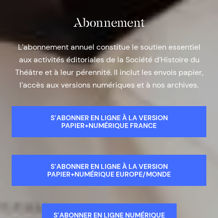
Abonnement
L’abonnement annuel constitue le soutien essentiel
aux activités éditoriales de la Société d’Histoire du
Théâtre et à leur pérennité. Il inclut les envois papier,
l’accès aux versions numériques et à nos archives.
S’ABONNER EN LIGNE À LA VERSION
PAPIER+NUMÉRIQUE FRANCE
S’ABONNER EN LIGNE À LA VERSION
PAPIER+NUMÉRIQUE EUROPE/MONDE
S’ABONNER EN LIGNE NUMÉRIQUE