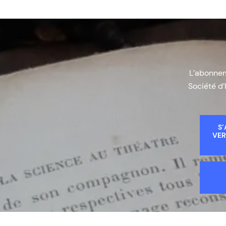
L’abonneme
Société d’
S’
VER