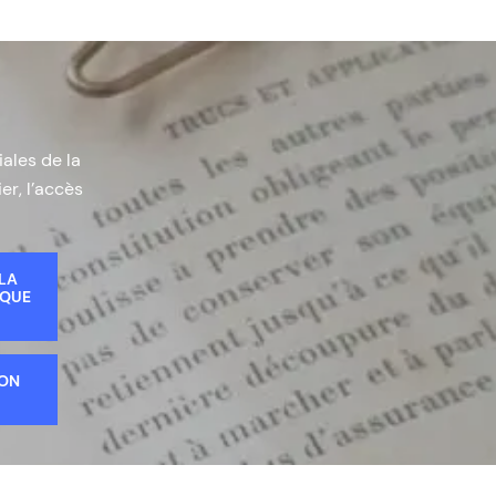
iales de la
er, l’accès
 LA
IQUE
ION