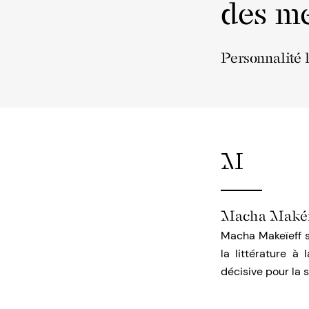
des me
Personnalité 
M
Macha Makéi
Macha Makeïeff s’
la littérature à
décisive pour la s