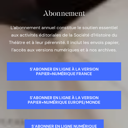
Abonnement
L’abonnement annuel constitue le soutien essentiel
aux activités éditoriales de la Société d’Histoire du
Théâtre et à leur pérennité. Il inclut les envois papier,
l’accès aux versions numériques et à nos archives.
S’ABONNER EN LIGNE À LA VERSION
PAPIER+NUMÉRIQUE FRANCE
S’ABONNER EN LIGNE À LA VERSION
PAPIER+NUMÉRIQUE EUROPE/MONDE
S’ABONNER EN LIGNE NUMÉRIQUE