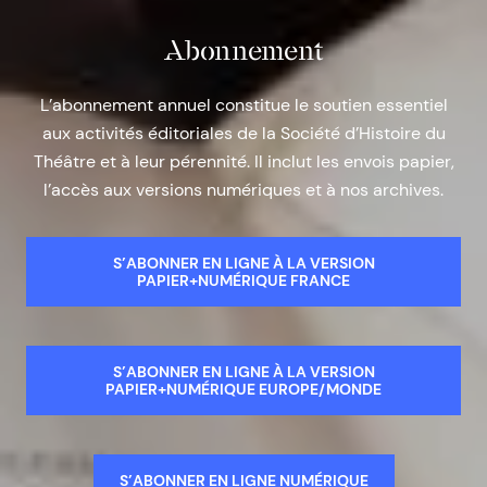
Abonnement
L’abonnement annuel constitue le soutien essentiel
aux activités éditoriales de la Société d’Histoire du
Théâtre et à leur pérennité. Il inclut les envois papier,
l’accès aux versions numériques et à nos archives.
S’ABONNER EN LIGNE À LA VERSION
PAPIER+NUMÉRIQUE FRANCE
S’ABONNER EN LIGNE À LA VERSION
PAPIER+NUMÉRIQUE EUROPE/MONDE
S’ABONNER EN LIGNE NUMÉRIQUE