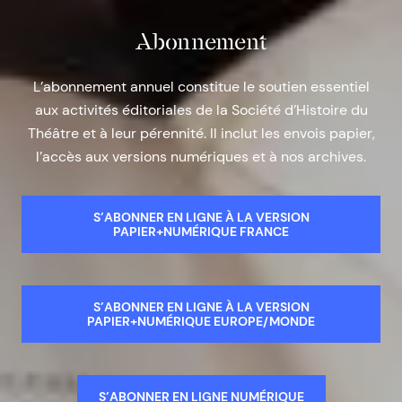
Abonnement
L’abonnement annuel constitue le soutien essentiel
aux activités éditoriales de la Société d’Histoire du
Théâtre et à leur pérennité. Il inclut les envois papier,
l’accès aux versions numériques et à nos archives.
S’ABONNER EN LIGNE À LA VERSION
PAPIER+NUMÉRIQUE FRANCE
S’ABONNER EN LIGNE À LA VERSION
PAPIER+NUMÉRIQUE EUROPE/MONDE
S’ABONNER EN LIGNE NUMÉRIQUE