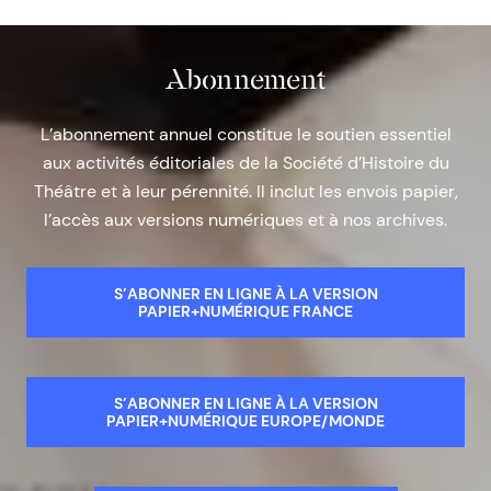
Abonnement
L’abonnement annuel constitue le soutien essentiel
aux activités éditoriales de la Société d’Histoire du
Théâtre et à leur pérennité. Il inclut les envois papier,
l’accès aux versions numériques et à nos archives.
S’ABONNER EN LIGNE À LA VERSION
PAPIER+NUMÉRIQUE FRANCE
S’ABONNER EN LIGNE À LA VERSION
PAPIER+NUMÉRIQUE EUROPE/MONDE