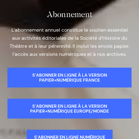
Abonnement
L’abonnement annuel constitue le soutien essentiel
aux activités éditoriales de la Société d’Histoire du
Théâtre et à leur pérennité. Il inclut les envois papier,
l’accès aux versions numériques et à nos archives.
S’ABONNER EN LIGNE À LA VERSION
PAPIER+NUMÉRIQUE FRANCE
S’ABONNER EN LIGNE À LA VERSION
PAPIER+NUMÉRIQUE EUROPE/MONDE
S’ABONNER EN LIGNE NUMÉRIQUE