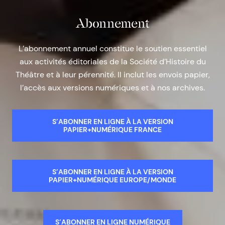
Abonnement
L’abonnement annuel constitue le soutien essentiel
aux activités éditoriales de la Société d’Histoire du
Théâtre et à leur pérennité. Il inclut les envois papier,
l’accès aux versions numériques et à nos archives.
S’ABONNER EN LIGNE À LA VERSION
PAPIER+NUMÉRIQUE FRANCE
S’ABONNER EN LIGNE À LA VERSION
PAPIER+NUMÉRIQUE EUROPE/MONDE
S’ABONNER EN LIGNE NUMÉRIQUE