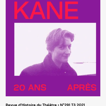
Revue d’Histoire du Théâtre • N°291 T3 2021