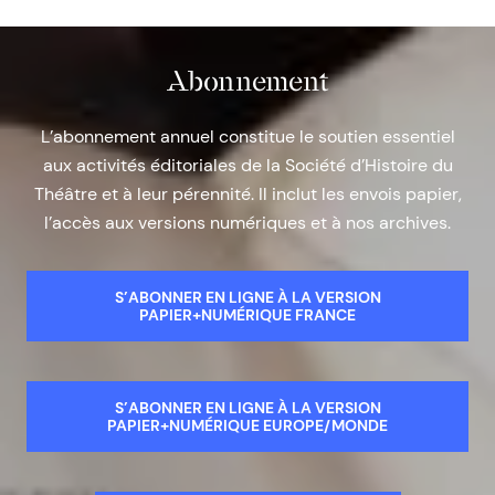
Abonnement
L’abonnement annuel constitue le soutien essentiel
aux activités éditoriales de la Société d’Histoire du
Théâtre et à leur pérennité. Il inclut les envois papier,
l’accès aux versions numériques et à nos archives.
S’ABONNER EN LIGNE À LA VERSION
PAPIER+NUMÉRIQUE FRANCE
S’ABONNER EN LIGNE À LA VERSION
PAPIER+NUMÉRIQUE EUROPE/MONDE