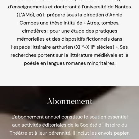
d’enseignements et doctorant à l’université de Nantes
(L’AMo), où il prépare sous la direction d’Annie
Combes une thèse intitulée « Âtres, tombes,
cimetières : pour une étude des pratiques
mémorielles et des dispositifs fictionnels dans
e
e
l’espace littéraire arthurien (XII
-XIII
siècles) ». Ses
recherches portent sur la littérature médiévale et la
poésie en langues romanes minoritaires.
Abonnement
L’abonnement annuel constitue le soutien essentiel
aux activités éditoriales de la Société d’Histoire du
Théâtre et à leur pérennité. Il inclut les envois papier,