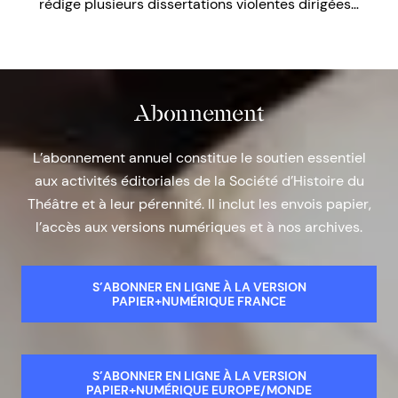
rédige plusieurs dissertations violentes dirigées…
Abonnement
L’abonnement annuel constitue le soutien essentiel
aux activités éditoriales de la Société d’Histoire du
Théâtre et à leur pérennité. Il inclut les envois papier,
l’accès aux versions numériques et à nos archives.
S’ABONNER EN LIGNE À LA VERSION
PAPIER+NUMÉRIQUE FRANCE
S’ABONNER EN LIGNE À LA VERSION
PAPIER+NUMÉRIQUE EUROPE/MONDE