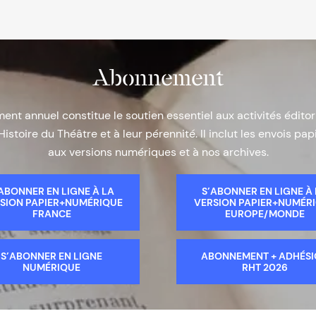
Abonnement
nt annuel constitue le soutien essentiel aux activités éditor
Histoire du Théâtre et à leur pérennité. Il inclut les envois papi
aux versions numériques et à nos archives.
ABONNER EN LIGNE À LA
S’ABONNER EN LIGNE À
SION PAPIER+NUMÉRIQUE
VERSION PAPIER+NUMÉR
FRANCE
EUROPE/MONDE
S’ABONNER EN LIGNE
ABONNEMENT + ADHÉS
NUMÉRIQUE
RHT 2026