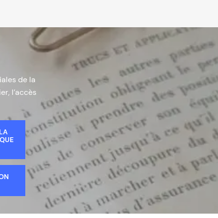
iales de la
er, l’accès
 LA
IQUE
ION