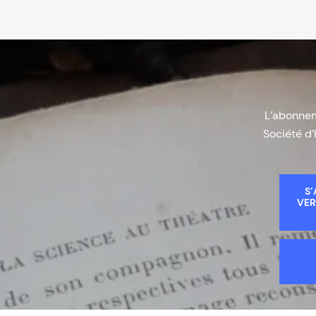
L’abonneme
Société d’
S’
VER