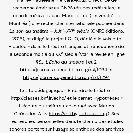
Marie-Madeleine Mervant-Roux, directrice de
recherche émérite au CNRS (études théâtrales), a
coordonné avec Jean-Marc Larrue (Université de
Montréal) une recherche internationale publiée dans
e
e
Le son du théâtre – XIX
-XXI
siècle
(CNRS éditions,
2016), et dirigé le projet ECHO, dédié à la voix dite
« parlée » dans le théâtre français et francophone de
e
la seconde moitié du XX
siècle (voir la revue en ligne
RSL.
L’Echo du théâtre
1 et 2,
https://journals.openedition.org/rsl/1034
et
https://journals.openedition.org/rsl/1294
le site pédagogique « Entendre le théâtre »
http://classes.bnf.fr/echo/
et le carnet Hypothèses «
L’écoute du théâtre » co-dirigé avec Marion
Chénetier-Alev
https://edt.hypotheses.org/
). Ses
recherches personnelles dans le champ des études
sonores portent sur l’usage scientifique des archives