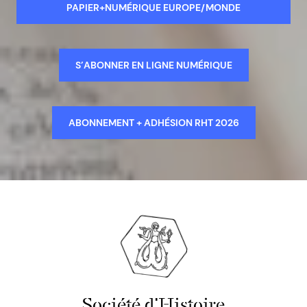
PAPIER+NUMÉRIQUE EUROPE/MONDE
S’ABONNER EN LIGNE NUMÉRIQUE
ABONNEMENT + ADHÉSION RHT 2026
Société d'Histoire