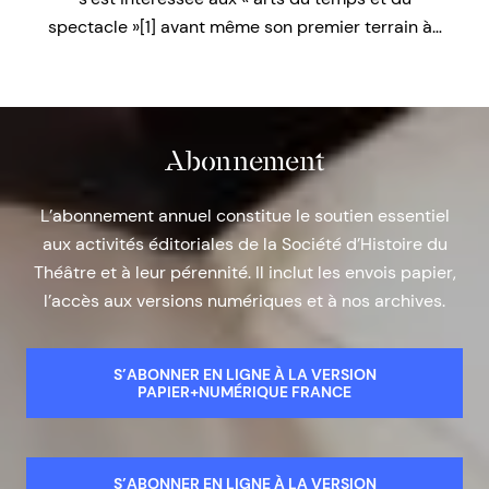
spectacle »[1] avant même son premier terrain à…
Abonnement
L’abonnement annuel constitue le soutien essentiel
aux activités éditoriales de la Société d’Histoire du
Théâtre et à leur pérennité. Il inclut les envois papier,
l’accès aux versions numériques et à nos archives.
S’ABONNER EN LIGNE À LA VERSION
PAPIER+NUMÉRIQUE FRANCE
S’ABONNER EN LIGNE À LA VERSION