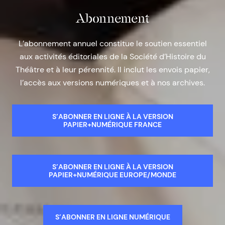
Abonnement
L’abonnement annuel constitue le soutien essentiel
aux activités éditoriales de la Société d’Histoire du
Théâtre et à leur pérennité. Il inclut les envois papier,
l’accès aux versions numériques et à nos archives.
S’ABONNER EN LIGNE À LA VERSION
PAPIER+NUMÉRIQUE FRANCE
S’ABONNER EN LIGNE À LA VERSION
PAPIER+NUMÉRIQUE EUROPE/MONDE
S’ABONNER EN LIGNE NUMÉRIQUE