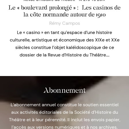
Le « boulevard prolongé » : Les casinos de
la côte normande autour de 1910
Rémy Campos
Le « casino » en tant qu’espace d’une histoire
culturelle, artistique et économique des XIXe et XXe
siècles constitue l’objet kaléidoscopique de ce
dossier de la Revue d’Histoire du Théâtre.…
Abonnement
L’abonnement annuel constitue le soutien essentiel
aux activités éditoriales de la Société d’Histoire du
Théâtre et à leur pérennité. Il inclut les envois papier,
l’accès aux versions numériques et à nos archives.