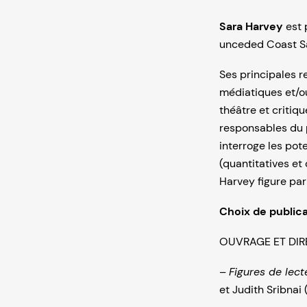
Sara Harvey
est 
unceded Coast Sal
Ses principales r
médiatiques et/ou
théâtre et critiq
responsables du 
interroge les pot
(quantitatives et 
Harvey figure pa
Choix de public
OUVRAGE ET DI
–
Figures de lect
et Judith Sribnai (