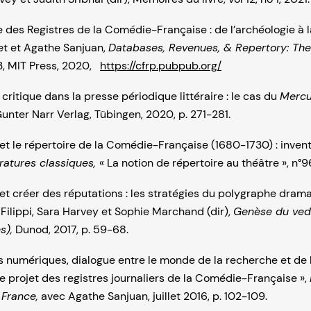
des Registres de la Comédie-Française : de l’archéologie à la
et et Agathe Sanjuan,
Databases, Revenues, & Repertory: The
3, MIT Press, 2020,
https://cfrp.pubpub.org/
 critique dans la presse périodique littéraire : le cas du
Mercu
Gunter Narr Verlag, Tübingen, 2020, p. 271-281.
 et le répertoire de la Comédie-Française (1680-1730) : invent
ératures classiques,
« La notion de répertoire au théâtre », n°9
t et créer des réputations : les stratégies du polygraphe dram
e Filippi, Sara Harvey et Sophie Marchand (dir),
Genèse du vede
s),
Dunod, 2017, p. 59-68.
 numériques, dialogue entre le monde de la recherche et de 
e projet des registres journaliers de la Comédie-Française »,
 France,
avec Agathe Sanjuan, juillet 2016, p. 102-109.