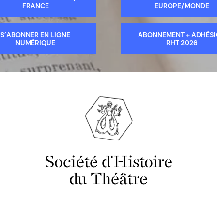
FRANCE
EUROPE/MONDE
S’ABONNER EN LIGNE
ABONNEMENT + ADHÉS
NUMÉRIQUE
RHT 2026
Société d'Histoire
du Théâtre