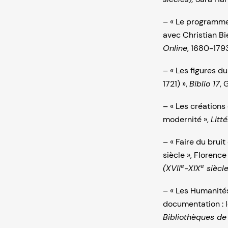
– « Le programme 
avec Christian Bi
Online
, 1680-179
– « Les figures du
1721) »,
Biblio 17
, 
– « Les créations
modernité »,
Litt
– « Faire du brui
siècle », Florenc
e
e
(XVII
-XIX
siècle
– « Les Humanités
documentation : l
Bibliothèques de