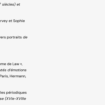
e
siècles) et
arvey et Sophie
vers portraits
de
tème de Law »,
autés d’émotions
 Paris, Hermann,
s les périodiques
se (XVIe-XVIIIe