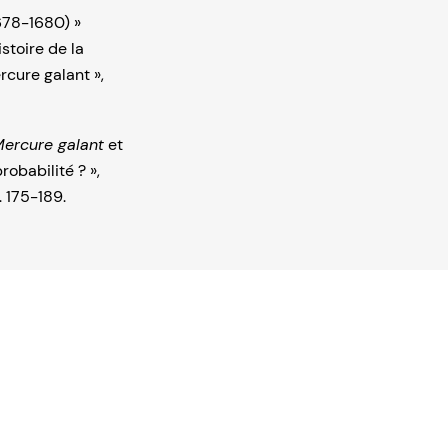
678-1680) »
stoire de la
rcure galant »,
ercure galant
et
obabilité ? »,
. 175-189.