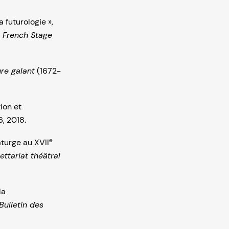
 futurologie »,
 French Stage
re galant
(1672-
ion et
6, 2018.
e
aturge au XVII
ttariat théâtral
la
Bulletin des