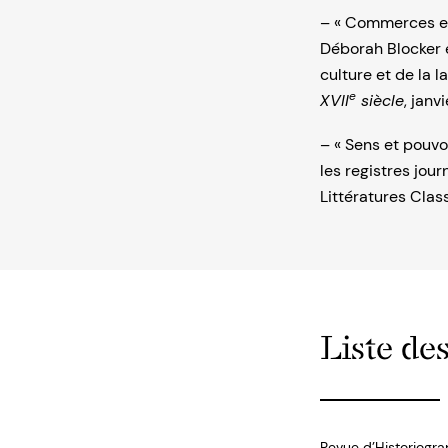
– « Commerces et
Déborah Blocker e
culture et de la 
e
XVII
siècle
, janv
– « Sens et pouvo
les registres jou
Littératures Clas
Liste des
Revue d’Historiogra