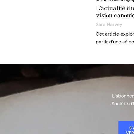
L’actualité th
vision canoni
Sara Harvey
Cet article explor
partir d’une séle
L’abonneme
Société d’
S’
VER