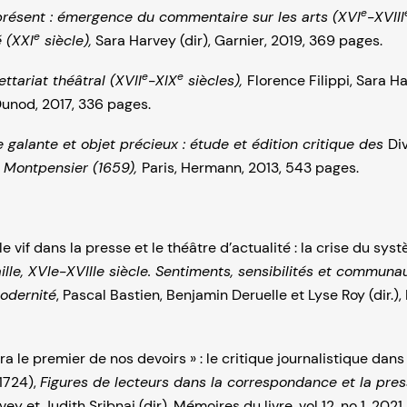
e
 présent : émergence du commentaire sur les arts (XVI
-XVIII
e
é (XXI
siècle),
Sara Harvey (dir), Garnier, 2019, 369 pages.
e
e
tariat théâtral (XVII
-XIX
siècles),
Florence Filippi, Sara H
Dunod, 2017, 336 pages.
re galante et objet précieux : étude et édition critique des
Di
 Montpensier (1659),
Paris, Hermann, 2013, 543 pages.
le vif dans la presse et le théâtre d’actualité : la crise du sys
lle, XVIe-XVIIIe siècle. Sentiments, sensibilités et commun
odernité
, Pascal Bastien, Benjamin Deruelle et Lyse Roy (dir.),
era le premier de nos devoirs » : le critique journalistique dan
1724),
Figures de lecteurs dans la correspondance et la pres
ey et Judith Sribnai (dir), Mémoires du livre, vol 12, no 1, 2021.