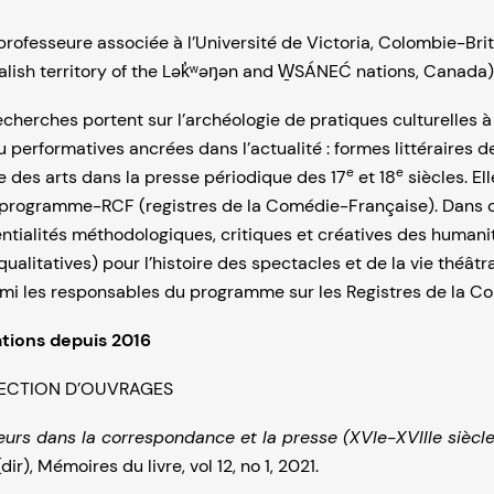
professeure associée à l’Université de Victoria, Colombie-Bri
ish territory of the Lək̓ʷəŋən and W̱SÁNEĆ nations, Canada)
echerches portent sur l’archéologie de pratiques culturelles à
 performatives ancrées dans l’actualité : formes littéraires d
e
e
ue des arts dans la presse périodique des 17
et 18
siècles. Ell
programme-RCF (registres de la Comédie-Française). Dans ce
entialités méthodologiques, critiques et créatives des human
qualitatives) pour l’histoire des spectacles et de la vie théâtr
rmi les responsables du programme sur les Registres de la C
ations depuis 2016
RECTION D’OUVRAGES
eurs dans la correspondance et la presse (XVIe-XVIIIe siècle
dir), Mémoires du livre, vol 12, no 1, 2021.