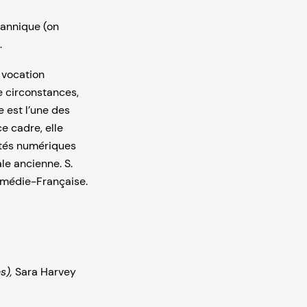
tannique (on
.
 vocation
e circonstances,
e est l’une des
 cadre, elle
ités numériques
ale ancienne. S.
omédie-Française.
s),
Sara Harvey