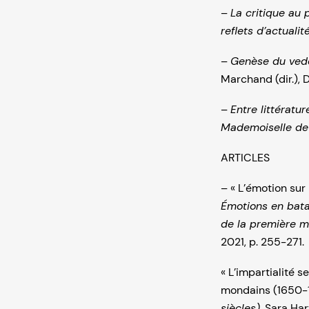
–
La critique au
reflets d’actualit
–
Genèse du vedet
Marchand (dir.), 
–
Entre littératu
Mademoiselle de
ARTICLES
– « L’émotion sur 
Émotions en batai
de la première m
2021, p. 255-271.
« L’impartialité s
mondains (1650-
siècles),
Sara Harv