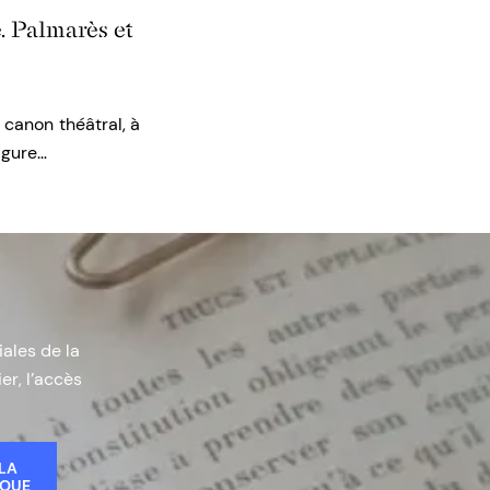
e. Palmarès et
 canon théâtral, à
igure…
iales de la
er, l’accès
 LA
IQUE