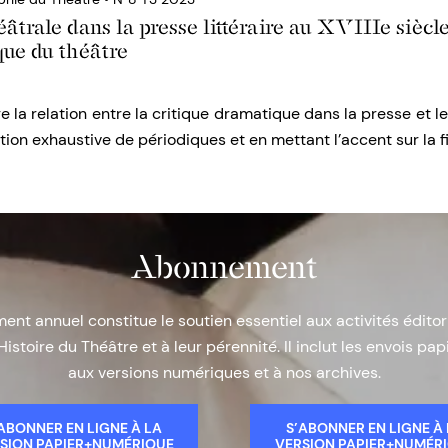
éâtrale dans la presse littéraire au XVIIIe siècl
que du théâtre
e la relation entre la critique dramatique dans la presse et le
ction exhaustive de périodiques et en mettant l’accent sur la f
Abonnement
nt annuel constitue le soutien essentiel aux activités éditor
Histoire du Théâtre et à leur pérennité. Il inclut les envois papi
aux versions numériques et à nos archives.
ABONNER EN LIGNE À LA
S’ABONNER EN LIGNE À
SION PAPIER+NUMÉRIQUE
VERSION PAPIER+NUMÉR