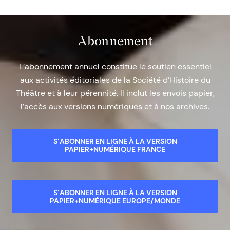
Abonnement
L’abonnement annuel constitue le soutien essentiel
aux activités éditoriales de la Société d’Histoire du
Théâtre et à leur pérennité. Il inclut les envois papier,
l’accès aux versions numériques et à nos archives.
S’ABONNER EN LIGNE À LA VERSION
PAPIER+NUMÉRIQUE FRANCE
S’ABONNER EN LIGNE À LA VERSION
PAPIER+NUMÉRIQUE EUROPE/MONDE