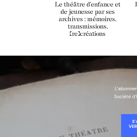
Le théâtre d’enfance et
de jeunesse par ses
archives : mémoires,
transmissions,
(re)créations
L’abonneme
Société d’
S’
VER