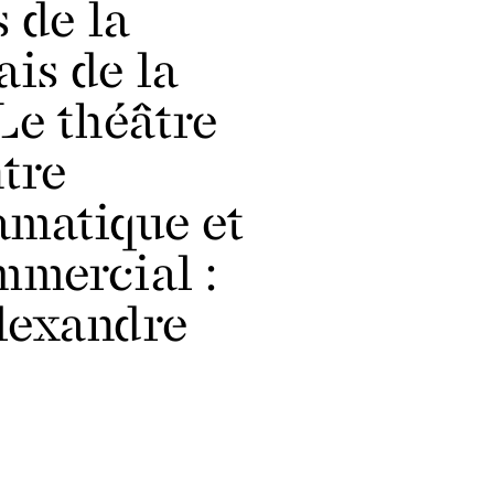
s de la
is de la
 Le théâtre
tre
amatique et
mercial :
lexandre