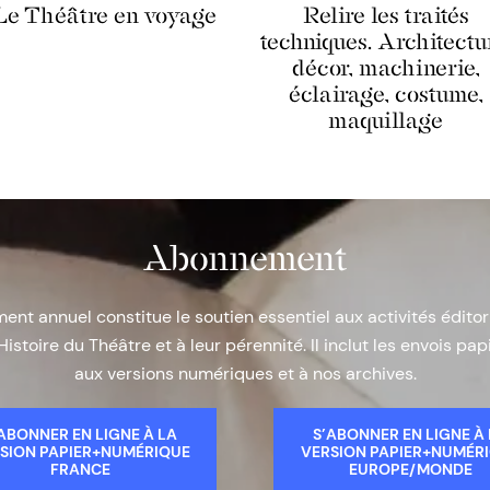
Le Théâtre en voyage
Relire les traités
techniques. Architectu
décor, machinerie,
éclairage, costume,
maquillage
Abonnement
nt annuel constitue le soutien essentiel aux activités éditor
Histoire du Théâtre et à leur pérennité. Il inclut les envois papi
aux versions numériques et à nos archives.
ABONNER EN LIGNE À LA
S’ABONNER EN LIGNE À
SION PAPIER+NUMÉRIQUE
VERSION PAPIER+NUMÉR
FRANCE
EUROPE/MONDE