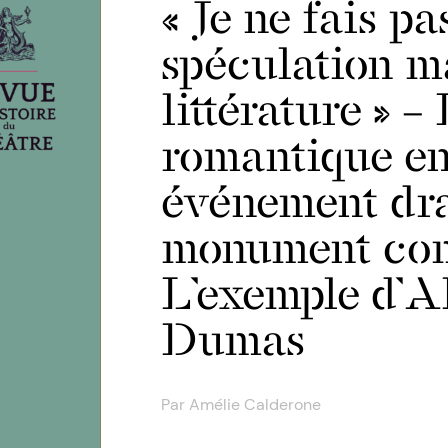
« Je ne fais pa
spéculation ma
littérature » –
romantique en
événement dr
monument com
L’exemple d’A
Dumas
Par
Amélie Calderone