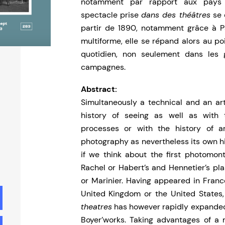
notamment par rapport aux pays a
spectacle prise
dans des théâtres
se 
partir de 1890, notamment grâce à Pau
multiforme, elle se répand alors au p
quotidien, non seulement dans les g
campagnes.
Abstract:
Simultaneously a technical and an art
history of seeing as well as with 
processes or with the history of arti
photography as nevertheless its own hi
if we think about the first photomon
Rachel or Habert’s and Hennetier’s pl
or Marinier. Having appeared in France
United Kingdom or the United States
theatres
has however rapidly expanded 
Boyer’works. Taking advantages of a m