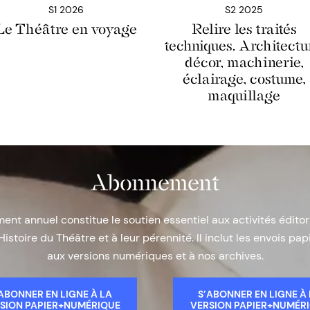
S1 2026
S2 2025
Le Théâtre en voyage
Relire les traités
techniques. Architectu
décor, machinerie,
éclairage, costume,
maquillage
Abonnement
nt annuel constitue le soutien essentiel aux activités éditor
Histoire du Théâtre et à leur pérennité. Il inclut les envois papi
aux versions numériques et à nos archives.
ABONNER EN LIGNE À LA
S’ABONNER EN LIGNE À
SION PAPIER+NUMÉRIQUE
VERSION PAPIER+NUMÉR