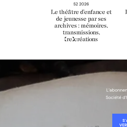
S2 2026
Le théâtre d’enfance et
de jeunesse par ses
archives : mémoires,
transmissions,
(re)créations
L’abonneme
Société d’
S’
VER