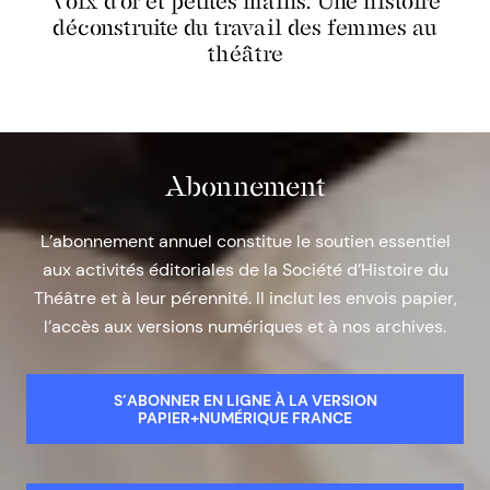
Voix d’or et petites mains. Une histoire
déconstruite du travail des femmes au
théâtre
Abonnement
L’abonnement annuel constitue le soutien essentiel
aux activités éditoriales de la Société d’Histoire du
Théâtre et à leur pérennité. Il inclut les envois papier,
l’accès aux versions numériques et à nos archives.
S’ABONNER EN LIGNE À LA VERSION
PAPIER+NUMÉRIQUE FRANCE