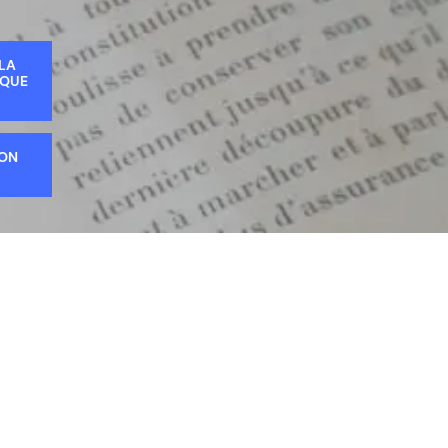
 LA
IQUE
ION