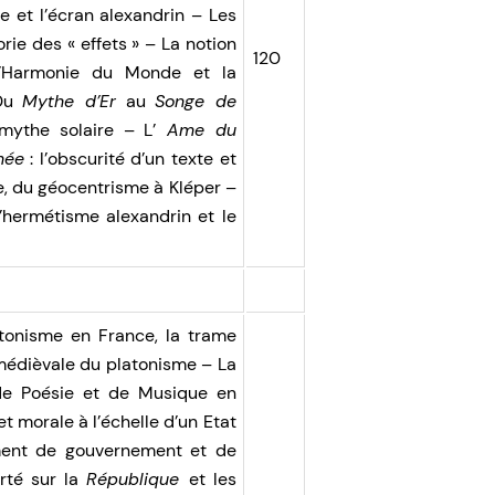
e et l’écran alexandrin – Les
orie des « effets » – La notion
120
L’Harmonie du Monde et la
 Du
Mythe d’Er
au
Songe de
 mythe solaire – L’
Ame du
mée
: l’obscurité d’un texte et
e, du géocentrisme à Kléper –
l’hermétisme alexandrin et le
tonisme en France, la trame
 médièvale du platonisme – La
de Poésie et de Musique en
et morale à l’échelle d’un Etat
rument de gouvernement et de
rté sur la
République
et les