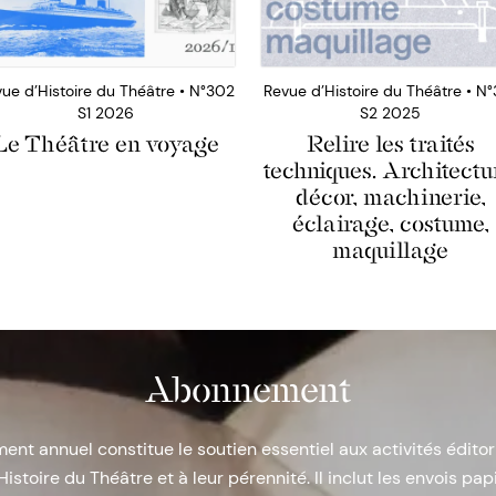
ue d’Histoire du Théâtre • N°302
Revue d’Histoire du Théâtre • N°
S1 2026
S2 2025
Le Théâtre en voyage
Relire les traités
techniques. Architectu
décor, machinerie,
éclairage, costume,
maquillage
Abonnement
nt annuel constitue le soutien essentiel aux activités éditor
Histoire du Théâtre et à leur pérennité. Il inclut les envois papi