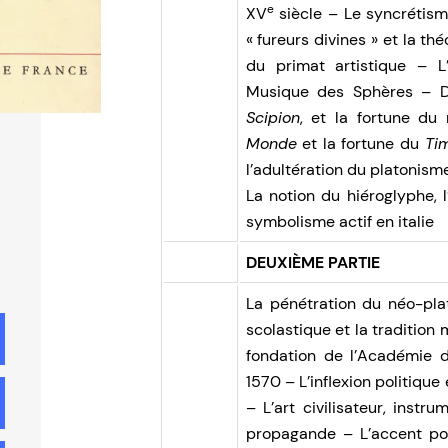
e
XV
siècle – Le syncrétism
« fureurs divines » et la thé
du primat artistique – 
Musique des Sphères –
Scipion
, et la fortune du
Monde
et la fortune du
Ti
l’adultération du platonism
La notion du hiéroglyphe, 
symbolisme actif en italie
DEUXIÈME PARTIE
La pénétration du néo-pla
scolastique et la tradition
fondation de l’Académie 
1570 – L’inflexion politique 
– L’art civilisateur, inst
propagande – L’accent po