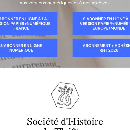
aux versions numériques et à nos archives.
ABONNER EN LIGNE À LA
S’ABONNER EN LIGNE À
SION PAPIER+NUMÉRIQUE
VERSION PAPIER+NUMÉR
FRANCE
EUROPE/MONDE
S’ABONNER EN LIGNE
ABONNEMENT + ADHÉS
NUMÉRIQUE
RHT 2026
Société d'Histoire