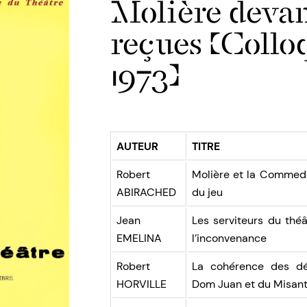
Molière devan
reçues (Collo
1973)
AUTEUR
TITRE
Robert
Molière et la Commedia
ABIRACHED
du jeu
Jean
Les serviteurs du théâ
EMELINA
l’inconvenance
Robert
La cohérence des dé
HORVILLE
Dom Juan et du Misan