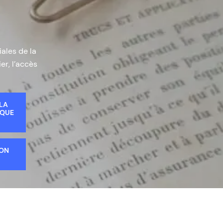
iales de la
er, l’accès
 LA
IQUE
ION