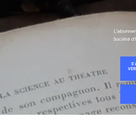
L’abonneme
Société d’
S’
VER