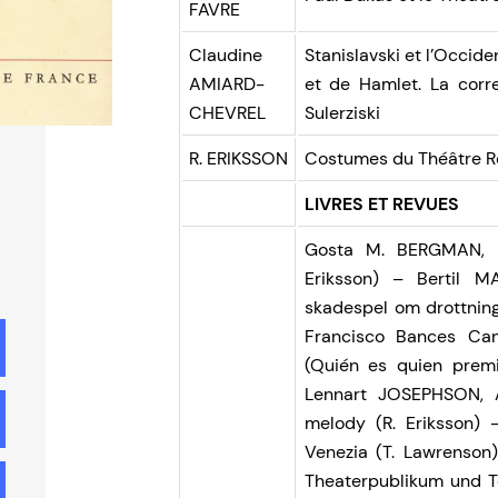
FAVRE
Claudine
Stanislavski et l’Occid
AMIARD-
et de Hamlet. La corr
CHEVREL
Sulerziski
R. ERIKSSON
Costumes du Théâtre R
LIVRES ET REVUES
Gosta M. BERGMAN, Li
Eriksson) – Bertil M
skadespel om drottning
Francisco Bances Can
(Quién es quien premi
Lennart JOSEPHSON, A 
melody (R. Eriksson) –
Venezia (T. Lawrenso
Theaterpublikum und Te