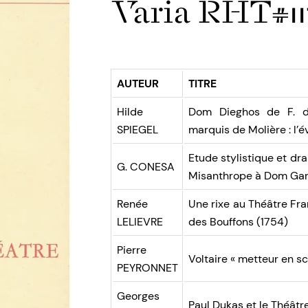
Varia RHT#11
AUTEUR
TITRE
Hilde
Dom Dieghos de F. d
SPIEGEL
marquis de Molière : l’
Etude stylistique et d
G. CONESA
Misanthrope à Dom Gar
Renée
Une rixe au Théâtre Fra
LELIEVRE
des Bouffons (1754)
Pierre
Voltaire « metteur en s
PEYRONNET
Georges
Paul Dukas et le Théâtre