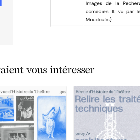
Images de la Recherch
comédien. II: vu par 
Moudouès)
ient vous intéresser