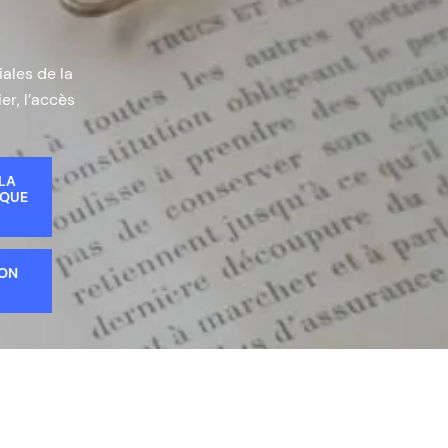
iales de la
er, l’accès
 LA
IQUE
ION