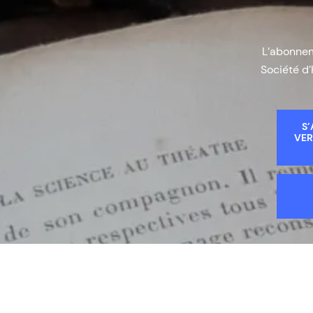
L’abonneme
Société d’
S’
VER