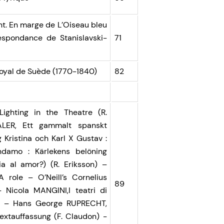
ent. En marge de L’Oiseau bleu
espondance de Stanislavski-
71
oyal de Suède (1770-1840)
82
ghting in the Theatre (R.
ALER, Ett gammalt spanskt
 Kristina och Karl X Gustav :
damo : Kärlekens belöning
a al amor?) (R. Eriksson) –
role – O’Neill’s Cornelius
89
 Nicola MANGINI,I teatri di
n) – Hans George RUPRECHT,
xtauffassung (F. Claudon) -