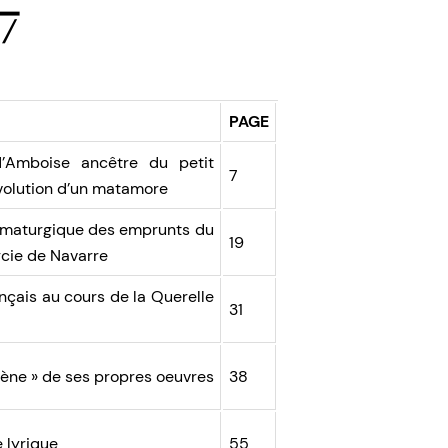
7
PAGE
’Amboise ancêtre du petit
7
évolution d’un matamore
ramaturgique des emprunts du
19
cie de Navarre
nçais au cours de la Querelle
31
cène » de ses propres oeuvres
38
 lyrique
55