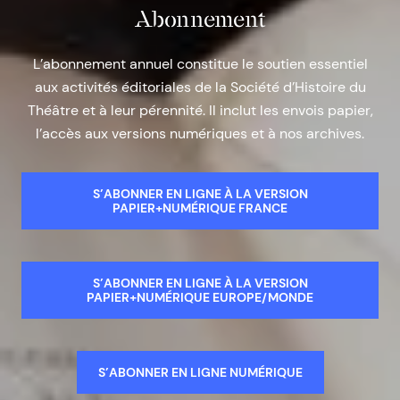
Abonnement
L’abonnement annuel constitue le soutien essentiel
aux activités éditoriales de la Société d’Histoire du
Théâtre et à leur pérennité. Il inclut les envois papier,
l’accès aux versions numériques et à nos archives.
S’ABONNER EN LIGNE À LA VERSION
PAPIER+NUMÉRIQUE FRANCE
S’ABONNER EN LIGNE À LA VERSION
PAPIER+NUMÉRIQUE EUROPE/MONDE
S’ABONNER EN LIGNE NUMÉRIQUE